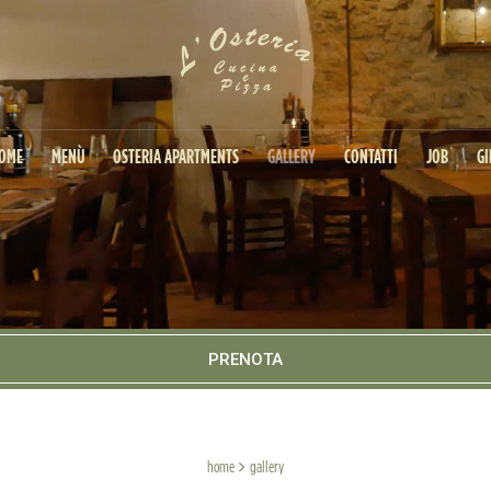
OME
MENÙ
OSTERIA APARTMENTS
GALLERY
CONTATTI
JOB
GI
PRENOTA
home
gallery